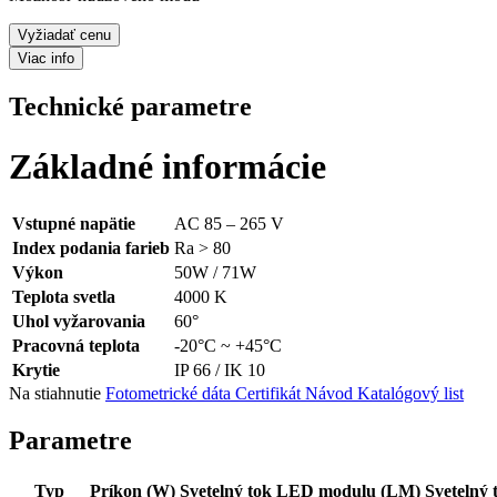
Vyžiadať cenu
Viac info
Technické parametre
Základné informácie
Vstupné napätie
AC 85 – 265 V
Index podania farieb
Ra > 80
Výkon
50W / 71W
Teplota svetla
4000 K
Uhol vyžarovania
60°
Pracovná teplota
-20°C ~ +45°C
Krytie
IP 66 / IK 10
Na stiahnutie
Fotometrické dáta
Certifikát
Návod
Katalógový list
Parametre
Typ
Príkon (W)
Svetelný tok LED modulu (LM)
Svetelný 