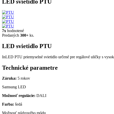
LED svietidlo PTU
7x
hodnotené
Predaných
300+
ks.
LED svietidlo PTU
InLED PTU priemyselné svietidlo určené pre regálové uličky s vysok
Technické parametre
Záruka:
5 rokov
Samsung LED
Možnosť regulácie:
DALI
Farba:
šedá
Možnosť núdzového módu