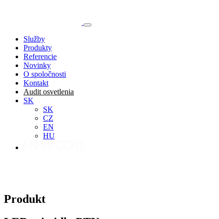
Služby
Produkty
Referencie
Novinky
O spoločnosti
Kontakt
Audit osvetlenia
SK
SK
CZ
EN
HU
Produkt