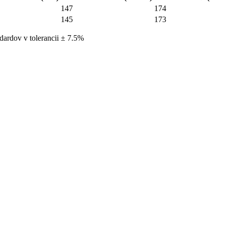
147
174
145
173
dardov v tolerancii ± 7.5%