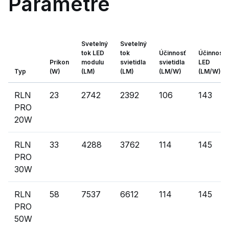
Parametre
Svetelný
Svetelný
tok LED
tok
Účinnosť
Účinnosť
Príkon
modulu
svietidla
svietidla
LED
Typ
(W)
(LM)
(LM)
(LM/W)
(LM/W)
RLN
23
2742
2392
106
143
PRO
20W
RLN
33
4288
3762
114
145
PRO
30W
RLN
58
7537
6612
114
145
PRO
50W