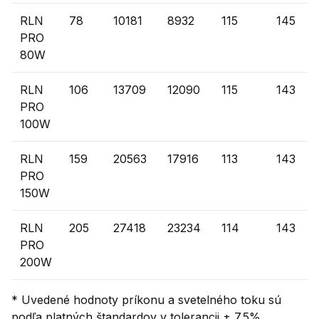
RLN
78
10181
8932
115
145
PRO
80W
RLN
106
13709
12090
115
143
PRO
100W
RLN
159
20563
17916
113
143
PRO
150W
RLN
205
27418
23234
114
143
PRO
200W
* Uvedené hodnoty príkonu a svetelného toku sú
podľa platných štandardov v tolerancii ± 7.5%