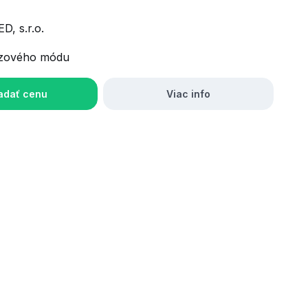
D, s.r.o.
zového módu
adať cenu
Viac info