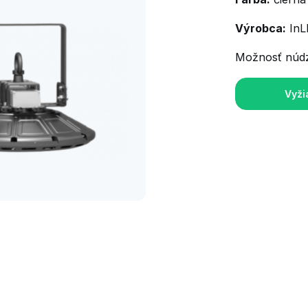
Výrobca:
InLE
Možnosť núd
Vyži