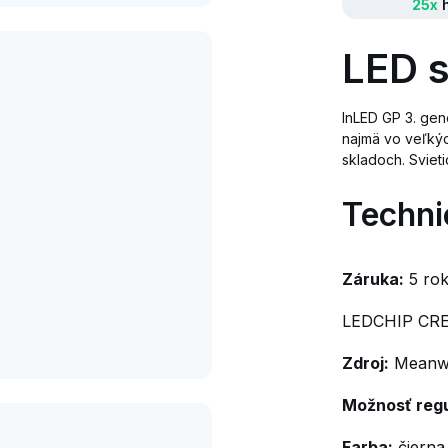
25x
h
LED s
InLED GP 3. gen
najmä vo veľkýc
skladoch. Sviet
Techni
Záruka:
5 ro
LEDCHIP CR
Zdroj:
Meanwe
Možnosť regu
Farba:
čierna