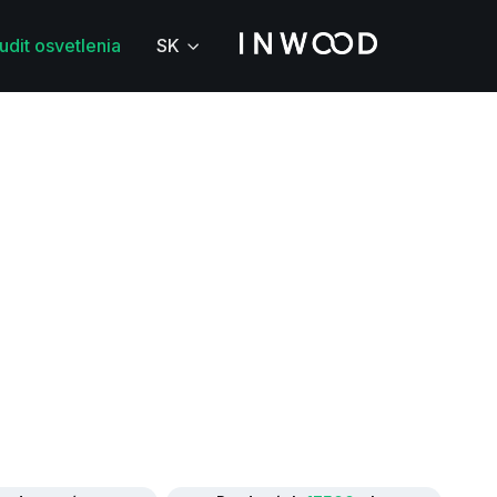
udit osvetlenia
SK