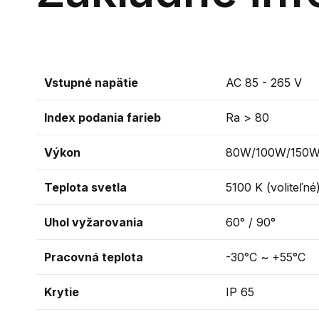
Vstupné napätie
AC 85 - 265 V
Index podania farieb
Ra > 80
Výkon
80W/100W/150
Teplota svetla
5100 K (voliteľné
Uhol vyžarovania
60° / 90°
Pracovná teplota
-30°C ~ +55°C
Krytie
IP 65