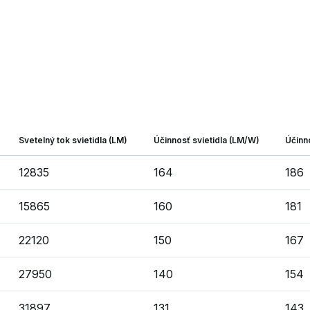
Svetelný tok svietidla (LM)
Účinnosť svietidla (LM/W)
Účinn
12835
164
186
15865
160
181
22120
150
167
27950
140
154
31897
131
143