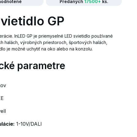
odnotené
Predaných
17500+
ks.
vietidlo GP
erácie. InLED GP je priemyselné LED svietidlo používané
h halách, výrobných priestoroch, športových halách,
idlo je možné uchytiť na oko alebo na konzolu.
cké parametre
kov
EE
ll
lácie:
1-10V/DALI