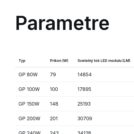
Parametre
Typ
Príkon (W)
Svetelný tok LED modulu (LM)
GP 80W
79
14854
GP 100W
100
17895
GP 150W
148
25193
GP 200W
201
30709
GP 240W
243
34128