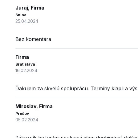
Juraj, Firma
Snina
25.04.2024
Bez komentára
Firma
Bratislava
16.02.2024
Ďakujem za skvelú spoluprácu. Termíny klapli a vý
Miroslav, Firma
Prešov
05.02.2024
Zákazník bol veľmi spokojný idem doobjednať ďalšie