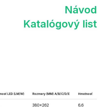
Návod
Katalógový list
nnosť LED (LM/W)
Rozmery (MM) A/B/C/D/E
Hmotnosť
8
380x262
6.6