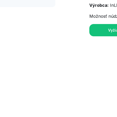
Výrobca:
InLE
Možnosť núd
Vyži