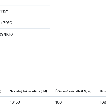
/115°
 +70°C
09/IK10
)
Svetelný tok svietidla (LM)
Účinnosť svietidla (LM/W)
Úči
16153
160
16