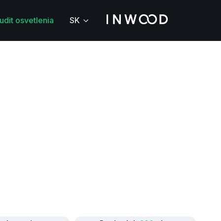
udit osvetlenia
SK