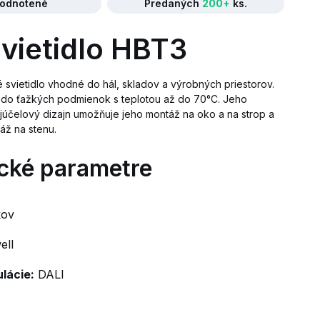
odnotené
Predaných
200+
ks.
vietidlo HBT3
 svietidlo vhodné do hál, skladov a výrobných priestorov.
 do ťažkých podmienok s teplotou až do 70°C. Jeho
júčelový dizajn umožňuje jeho montáž na oko a na strop a
áž na stenu.
cké parametre
kov
ll
lácie:
DALI