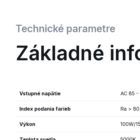
Technické parametre
Základné inf
Vstupné napätie
AC 85 -
Index podania farieb
Ra > 80
Výkon
100W/1
Teplota svetla
5000K