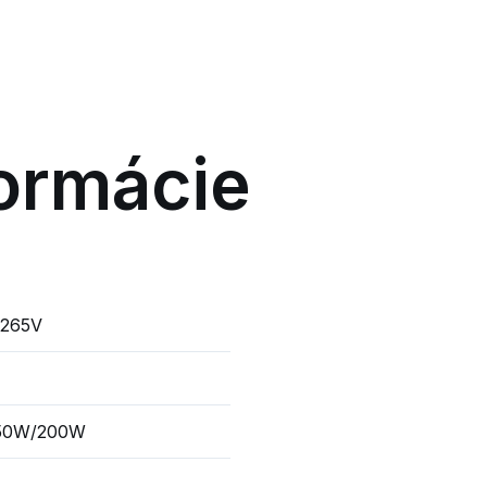
ormácie
 265V
50W/200W