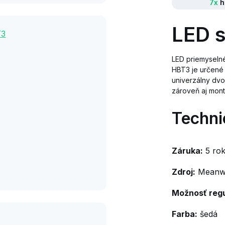
7x
h
LED s
LED priemyselné
HBT3 je určené
univerzálny dvo
zároveň aj mont
Techni
Záruka:
5 ro
Zdroj:
Meanwe
Možnosť regu
Farba:
šedá