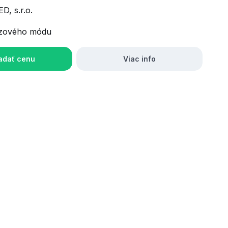
D, s.r.o.
zového módu
adať cenu
Viac info