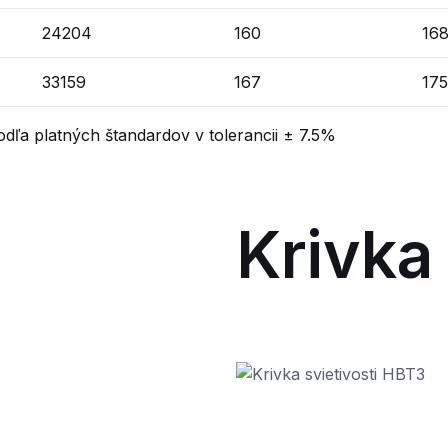
24204
160
16
33159
167
175
dľa platných štandardov v tolerancii ± 7.5%
Krivka 