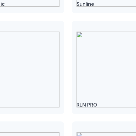
ic
Sunline
RLN PRO