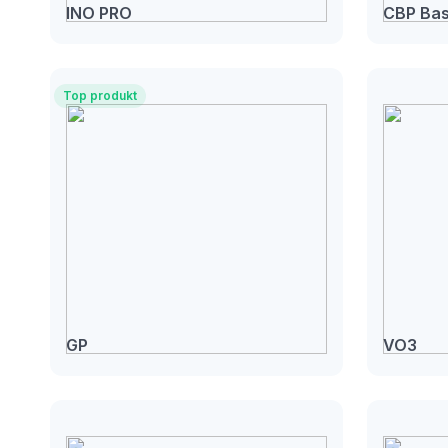
INO PRO
CBP Bas
Top produkt
GP
VO3