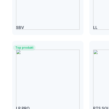
SBV
LL
Top produkt
LP PRO
PTS SQ