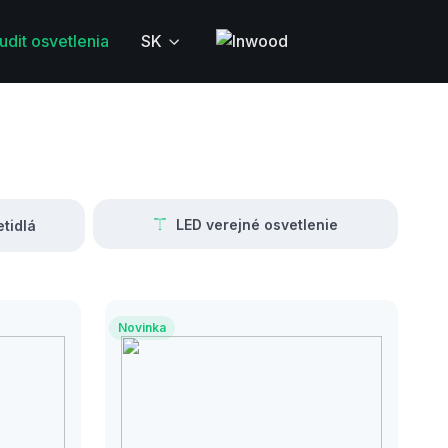
udit osvetlenia
SK
LED verejné osvetlenie
tidlá
Novinka