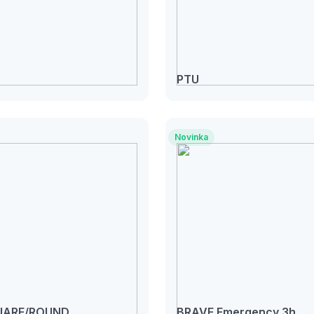
PTU
Novinka
UARE/ROUND
BRAVE Emergency 3h