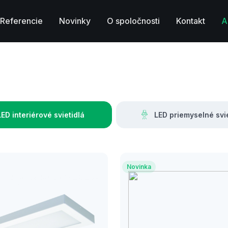
Referencie
Novinky
O spoločnosti
Kontakt
A
LED interiérové svietidlá
LED priemyselné svie
Novinka