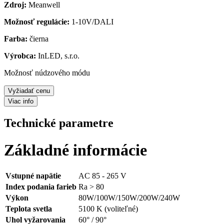
Zdroj:
Meanwell
Možnosť regulácie:
1-10V/DALI
Farba:
čierna
Výrobca:
InLED, s.r.o.
Možnosť núdzového módu
Vyžiadať cenu
Viac info
Technické parametre
Základné informácie
Vstupné napätie
AC 85 - 265 V
Index podania farieb
Ra > 80
Výkon
80W/100W/150W/200W/240W
Teplota svetla
5100 K (voliteľné)
Uhol vyžarovania
60° / 90°