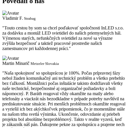
Povedali o nás
Vladimir F.
Strabag
"Touto cestou by som sa chcel poďakovať spoločnosti InLED s.r.o.
za dodávku a montáž LED svietidiel do našich priemyselných hál.
Výmenou starých, nefunkčných svietidiel za nové sa výrazne
zvýšila bezpečnosť a taktiež pracovné prostredie našich
zamestnancov pri každodennej práci."
Martin Minarič
Metzeler Slovakia
"Naša spokojnosť so spoluprácou je 100%. Počas prípravnej fázy
nebol žiaden komunikačný ani technický problém a všetko prebehlo
bez ťažkostí. Montážnici počas inštalácie takisto dodržiavali všetky
naše technické, bezpečnostné aj organizačné požiadavky a boli
nápomocný. P. Baráth reagoval vždy okamžite na maily alebo
telefonáty a viackrát nás bezodkladne v prípade potreby navštívil na
prediskutovanie situácie. Pri menších problémoch okamžite reagoval
a vyriešil ich bez akýchkoľvek pripomienok, čo je momentálne stále
na našom trhu svetlá výnimka. Ukončenie, odovzdanie aj priebeh
projektu bol absolútne bezproblémový. Takto v realite vyzerá, keď
je zákazník náš pán. Ďakujeme pekne za spoluprácu a prajeme nech