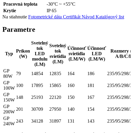
Pracovná teplota
-30°C ~ +55°C
Krytie
IP 65
Na stiahnutie
Fotometrické dáta
Certifikát
Návod
Katalógový list
Parametre
Svetelný
Svetelný
tok
Účinnosť
Účinnosť
Príkon
tok
Rozmery 
Typ
LED
svietidla
LED
(W)
svietidla
A/B/C/D
modulu
(LM/W)
(LM/W)
(LM)
(LM)
GP
79
14854
12835
164
186
235/95/298/3
80W
GP
100
17895
15865
160
181
235/95/298/3
100W
GP
148
25193
22120
150
167
235/95/298/3
150W
GP
201
30709
27950
140
154
235/95/298/3
200W
GP
243
34128
31897
131
143
235/95/298/3
240W