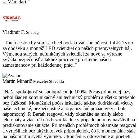
sa Vám darí!"
Vladimir F.
Strabag
"Touto cestou by som sa chcel poďakovať spoločnosti InLED s.r.o.
za dodávku a montáž LED svietidiel do našich priemyselných hál.
Výmenou starých, nefunkčných svietidiel za nové sa výrazne
zvýšila bezpečnosť a taktiež pracovné prostredie našich
zamestnancov pri každodennej práci."
Martin Minarič
Metzeler Slovakia
"Naša spokojnosť so spoluprácou je 100%. Počas prípravnej fázy
nebol žiaden komunikačný ani technický problém a všetko prebehlo
bez ťažkostí. Montážnici počas inštalácie takisto dodržiavali všetky
naše technické, bezpečnostné aj organizačné požiadavky a boli
nápomocný. P. Baráth reagoval vždy okamžite na maily alebo
telefonáty a viackrát nás bezodkladne v prípade potreby navštívil na
prediskutovanie situácie. Pri menších problémoch okamžite reagoval
a vyriešil ich bez akýchkoľvek pripomienok, čo je momentálne stále
na našom trhu svetlá výnimka. Ukončenie, odovzdanie aj priebeh