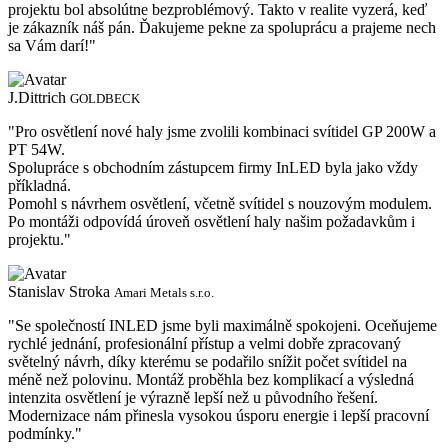
projektu bol absolútne bezproblémový. Takto v realite vyzerá, keď
je zákazník náš pán. Ďakujeme pekne za spoluprácu a prajeme nech
sa Vám darí!"
J.Dittrich
GOLDBECK
"Pro osvětlení nové haly jsme zvolili kombinaci svítidel GP 200W a
PT 54W.
Spolupráce s obchodním zástupcem firmy InLED byla jako vždy
příkladná.
Pomohl s návrhem osvětlení, včetně svítidel s nouzovým modulem.
Po montáži odpovídá úroveň osvětlení haly našim požadavkům i
projektu."
Stanislav Stroka
Amari Metals s.r.o.
"Se společností INLED jsme byli maximálně spokojeni. Oceňujeme
rychlé jednání, profesionální přístup a velmi dobře zpracovaný
světelný návrh, díky kterému se podařilo snížit počet svítidel na
méně než polovinu. Montáž proběhla bez komplikací a výsledná
intenzita osvětlení je výrazně lepší než u původního řešení.
Modernizace nám přinesla vysokou úsporu energie i lepší pracovní
podmínky."