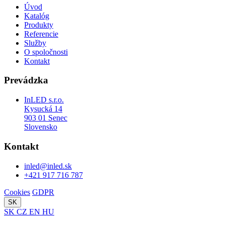
Úvod
Katalóg
Produkty
Referencie
Služby
O spoločnosti
Kontakt
Prevádzka
InLED s.r.o.
Kysucká 14
903 01 Senec
Slovensko
Kontakt
inled@inled.sk
+421 917 716 787
Cookies
GDPR
SK
SK
CZ
EN
HU