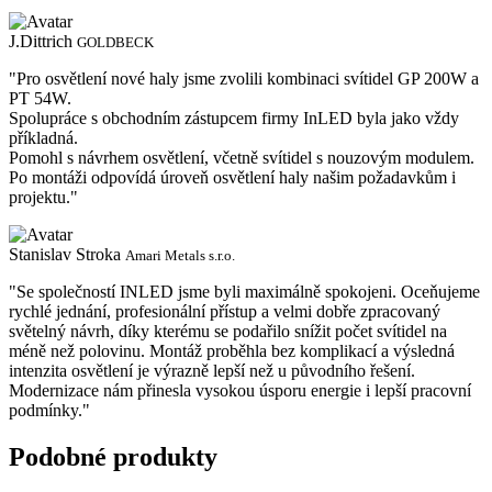
J.Dittrich
GOLDBECK
"Pro osvětlení nové haly jsme zvolili kombinaci svítidel GP 200W a
PT 54W.
Spolupráce s obchodním zástupcem firmy InLED byla jako vždy
příkladná.
Pomohl s návrhem osvětlení, včetně svítidel s nouzovým modulem.
Po montáži odpovídá úroveň osvětlení haly našim požadavkům i
projektu."
Stanislav Stroka
Amari Metals s.r.o.
"Se společností INLED jsme byli maximálně spokojeni. Oceňujeme
rychlé jednání, profesionální přístup a velmi dobře zpracovaný
světelný návrh, díky kterému se podařilo snížit počet svítidel na
méně než polovinu. Montáž proběhla bez komplikací a výsledná
intenzita osvětlení je výrazně lepší než u původního řešení.
Modernizace nám přinesla vysokou úsporu energie i lepší pracovní
podmínky."
Podobné produkty