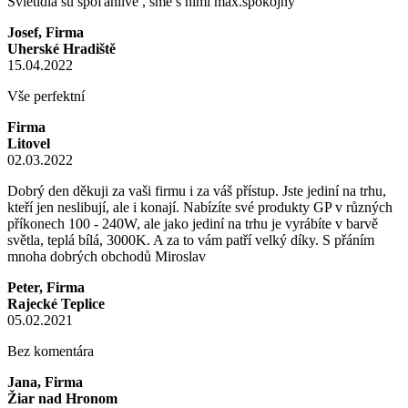
Svietidlá sú spoľahlivé , sme s nimi max.spokojný
Josef, Firma
Uherské Hradiště
15.04.2022
Vše perfektní
Firma
Litovel
02.03.2022
Dobrý den děkuji za vaši firmu i za váš přístup. Jste jediní na trhu,
kteří jen neslibují, ale i konají. Nabízíte své produkty GP v různých
příkonech 100 - 240W, ale jako jediní na trhu je vyrábíte v barvě
světla, teplá bílá, 3000K. A za to vám patří velký díky. S přáním
mnoha dobrých obchodů Miroslav
Peter, Firma
Rajecké Teplice
05.02.2021
Bez komentára
Jana, Firma
Žiar nad Hronom