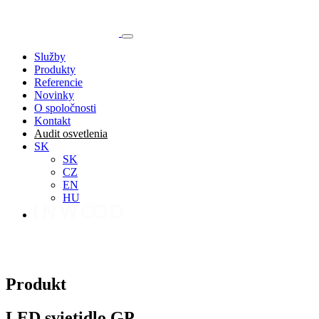
Služby
Produkty
Referencie
Novinky
O spoločnosti
Kontakt
Audit osvetlenia
SK
SK
CZ
EN
HU
Produkt
LED svietidlo GP