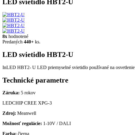
LED svietidlo HBT2-U
8x
hodnotené
Predaných
440+
ks.
LED svietidlo HBT2-U
InLED HBT2- U LED priemyselné svietidlo používané na osvetlenie pl
Technické parametre
Záruka:
5 rokov
LEDCHIP CREE XPG-3
Zdroj:
Meanwell
Možnosť regulácie:
1-10V / DALI
Farba:
čierna