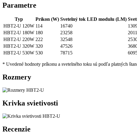
Parametre
Typ
Príkon (W)
Svetelný tok LED modulu (LM)
Svet
HBT2-U 120W
114
16740
130
HBT2-U 180W
180
23258
201
HBT2-U 220W
222
32548
253
HBT2-U 320W
320
47526
368
HBT2-U 530W
530
78715
609
* Uvedené hodnoty príkonu a svetelného toku sú podľa platných štan
Rozmery
Krivka svietivosti
Recenzie