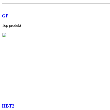
GP
Top produkt
HBT2