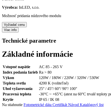
Výrobca:
InLED, s.r.o.
Možnosť pridania núdzového modulu
Vyžiadať cenu
Viac info
Technické parametre
Základné informácie
Vstupné napätie
AC 85 - 265 V
Index podania farieb
Ra > 80
Výkon
120W / 180W / 220W / 320W / 530W
Teplota svetla
4200 K (voliteľné)
Uhol vyžarovania
25° / 45°/ 60°/ 90°/ 100°
Pracovná teplota
-30°C ~ +65°C (atest na 60°C trvalé teploty pr
Krytie
IP 65 / IK 08
Na stiahnutie
Fotometrické dáta
Certifikát
Návod
Katalógový list