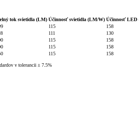
elný tok svietidla (LM)
Účinnosť svietidla (LM/W)
Účinnosť LED
99
115
158
18
111
130
00
115
158
00
115
158
50
115
158
dardov v tolerancii ± 7.5%