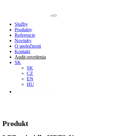
Služby
Produkty
Referencie
Novinky
O spoločnosti
Kontakt
Audit osvetlenia
SK
SK
CZ
EN
HU
Produkt