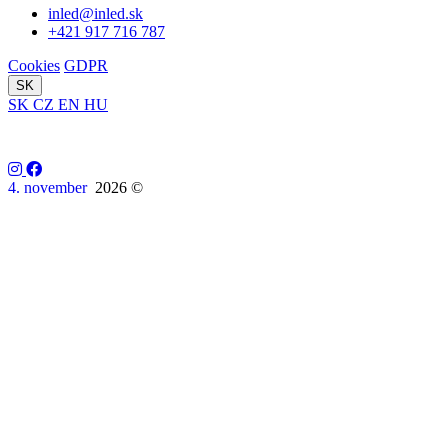
inled@inled.sk
+421 917 716 787
Cookies
GDPR
SK
SK
CZ
EN
HU
4. november
2026 ©