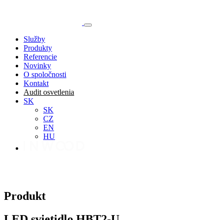
Služby
Produkty
Referencie
Novinky
O spoločnosti
Kontakt
Audit osvetlenia
SK
SK
CZ
EN
HU
Produkt
LED svietidlo HBT2-U