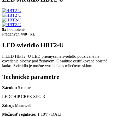
8x
hodnotené
Predaných
440+
ks.
LED svietidlo HBT2-U
InLED HBT2- U LED priemyselné svietidlo používané na
osvetlenie plochy pod žeriavom. Obsahuje certifikované poistné
lanko. Svietidlo je možné vyrobiť aj s mliečnym sklom.
Technické parametre
Záruka:
5 rokov
LEDCHIP CREE XPG-3
Zdroj:
Meanwell
Možnosť regulácie:
1-10V / DALI