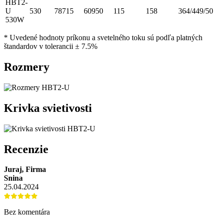
HBT2-
U
530
78715
60950
115
158
364/449/500
530W
* Uvedené hodnoty príkonu a svetelného toku sú podľa platných
štandardov v tolerancii ± 7.5%
Rozmery
Krivka svietivosti
Recenzie
Juraj, Firma
Snina
25.04.2024
Bez komentára