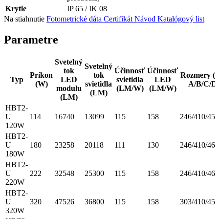
Krytie
IP 65 / IK 08
Na stiahnutie
Fotometrické dáta
Certifikát
Návod
Katalógový list
Parametre
Svetelný
Svetelný
tok
Účinnosť
Účinnosť
Príkon
tok
Rozmery 
Typ
LED
svietidla
LED
(W)
svietidla
A/B/C/D
modulu
(LM/W)
(LM/W)
(LM)
(LM)
HBT2-
U
114
16740
13099
115
158
246/410/459
120W
HBT2-
U
180
23258
20118
111
130
246/410/467
180W
HBT2-
U
222
32548
25300
115
158
246/410/467
220W
HBT2-
U
320
47526
36800
115
158
303/410/459
320W