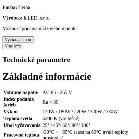
Farba:
čierna
Výrobca:
InLED, s.r.o.
Možnosť pridania núdzového modulu
Vyžiadať cenu
Viac info
Technické parametre
Základné informácie
Vstupné napätie
AC 85 - 265 V
Index podania
Ra > 80
farieb
Výkon
120W / 180W / 220W / 320W / 530W
Teplota svetla
4200 K (voliteľné)
Uhol vyžarovania
25° / 45°/ 60°/ 90°/ 100°
-30°C ~ +65°C (atest na 60°C trvalé teploty
Pracovná teplota
prostredia)