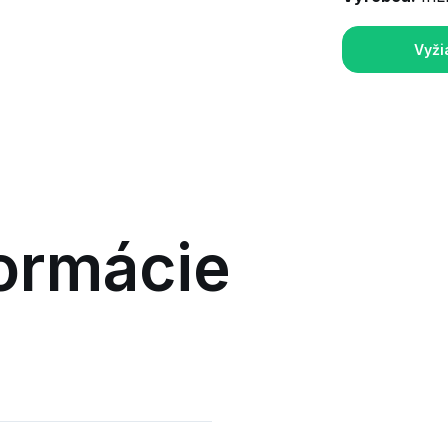
Vyži
ormácie