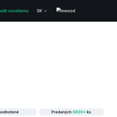
udit osvetlenia
SK
odnotené
Predaných
6800+
ks.