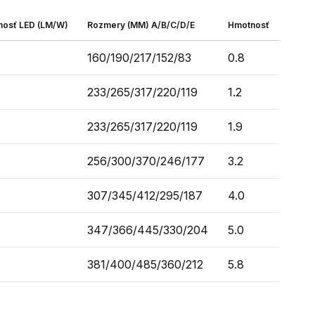
nosť LED (LM/W)
Rozmery (MM) A/B/C/D/E
Hmotnosť
160/190/217/152/83
0.8
233/265/317/220/119
1.2
233/265/317/220/119
1.9
256/300/370/246/177
3.2
307/345/412/295/187
4.0
347/366/445/330/204
5.0
381/400/485/360/212
5.8