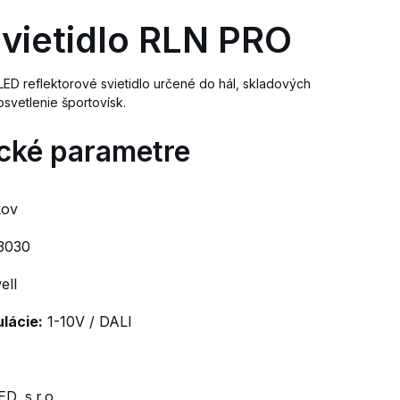
vietidlo RLN PRO
ED reflektorové svietidlo určené do hál, skladových
osvetlenie športovísk.
cké parametre
kov
3030
ll
lácie:
1-10V / DALI
D, s.r.o.