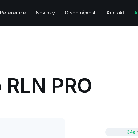
Referencie
Novinky
O spoločnosti
Kontakt
A
o RLN PRO
34x
h