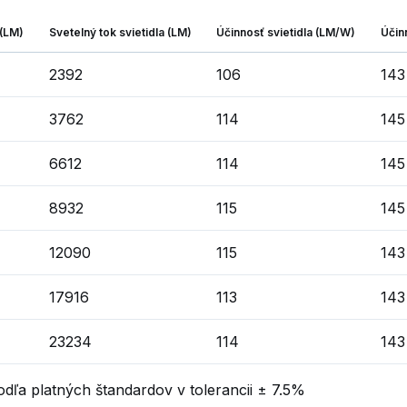
 (LM)
Svetelný tok svietidla (LM)
Účinnosť svietidla (LM/W)
Účin
2392
106
143
3762
114
145
6612
114
145
8932
115
145
12090
115
143
17916
113
143
23234
114
143
dľa platných štandardov v tolerancii ± 7.5%