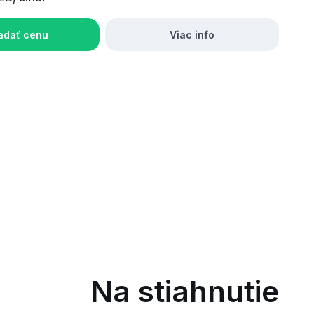
adať cenu
Viac info
Na stiahnutie