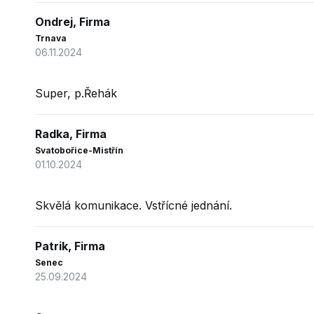
Ondrej, Firma
Trnava
06.11.2024
Super, p.Řehák
Radka, Firma
Svatobořice-Mistřín
01.10.2024
Skvělá komunikace. Vstřícné jednání.
Patrik, Firma
Senec
25.09.2024