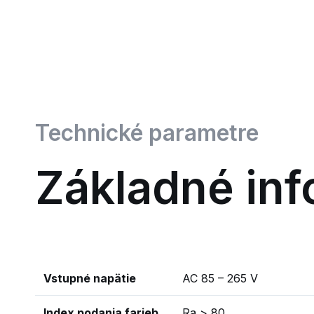
Technické parametre
Základné inf
Vstupné napätie
AC 85 – 265 V
Index podania farieb
Ra > 80