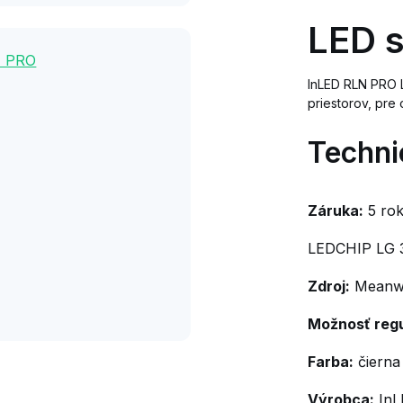
LED s
InLED RLN PRO L
priestorov, pre 
Techni
Záruka:
5 ro
LEDCHIP LG 
Zdroj:
Meanwe
Možnosť regu
Farba:
čierna
Výrobca:
InLE