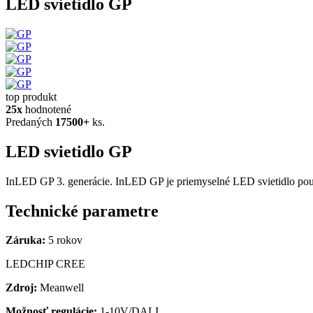
LED svietidlo GP
top produkt
25x
hodnotené
Predaných
17500+
ks.
LED svietidlo GP
InLED GP 3. generácie. InLED GP je priemyselné LED svietidlo použí
Technické parametre
Záruka:
5 rokov
LEDCHIP CREE
Zdroj:
Meanwell
Možnosť regulácie:
1-10V/DALI