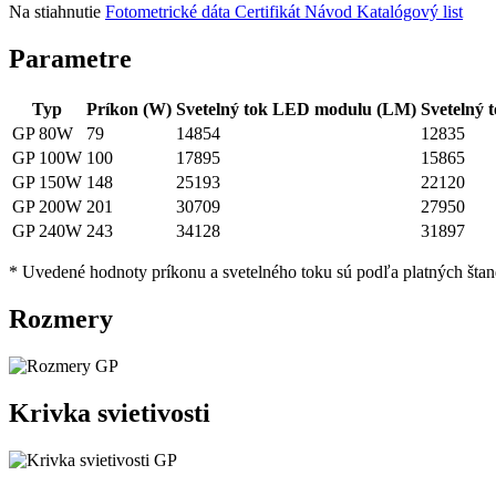
Na stiahnutie
Fotometrické dáta
Certifikát
Návod
Katalógový list
Parametre
Typ
Príkon (W)
Svetelný tok LED modulu (LM)
Svetelný t
GP 80W
79
14854
12835
GP 100W
100
17895
15865
GP 150W
148
25193
22120
GP 200W
201
30709
27950
GP 240W
243
34128
31897
* Uvedené hodnoty príkonu a svetelného toku sú podľa platných štan
Rozmery
Krivka svietivosti