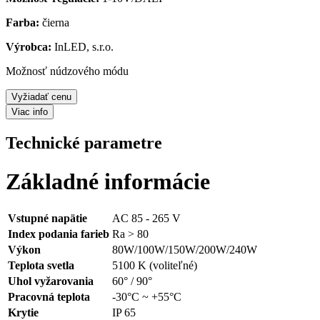
Farba:
čierna
Výrobca:
InLED, s.r.o.
Možnosť núdzového módu
Vyžiadať cenu
Viac info
Technické parametre
Základné informácie
Vstupné napätie
AC 85 - 265 V
Index podania farieb
Ra > 80
Výkon
80W/100W/150W/200W/240W
Teplota svetla
5100 K (voliteľné)
Uhol vyžarovania
60° / 90°
Pracovná teplota
-30°C ~ +55°C
Krytie
IP 65