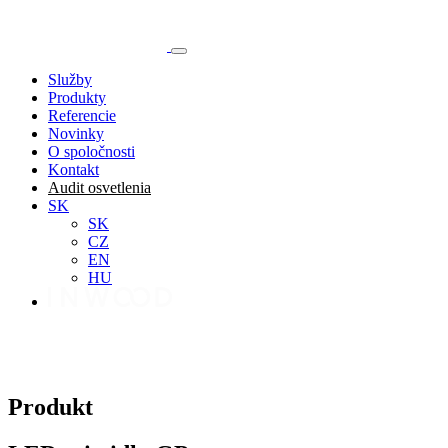
Služby
Produkty
Referencie
Novinky
O spoločnosti
Kontakt
Audit osvetlenia
SK
SK
CZ
EN
HU
Produkt