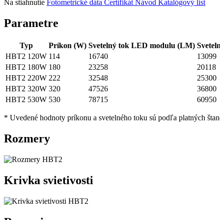
Na stiahnutie
Fotometrické dáta
Certifikát
Návod
Katalógový list
Parametre
Typ
Príkon (W)
Svetelný tok LED modulu (LM)
Svetel
HBT2 120W
114
16740
13099
HBT2 180W
180
23258
20118
HBT2 220W
222
32548
25300
HBT2 320W
320
47526
36800
HBT2 530W
530
78715
60950
* Uvedené hodnoty príkonu a svetelného toku sú podľa platných štan
Rozmery
Krivka svietivosti