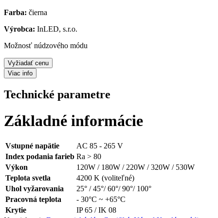
Farba:
čierna
Výrobca:
InLED, s.r.o.
Možnosť núdzového módu
Vyžiadať cenu
Viac info
Technické parametre
Základné informácie
Vstupné napätie
AC 85 - 265 V
Index podania farieb
Ra > 80
Výkon
120W / 180W / 220W / 320W / 530W
Teplota svetla
4200 K (voliteľné)
Uhol vyžarovania
25° / 45°/ 60°/ 90°/ 100°
Pracovná teplota
- 30°C ~ +65°C
Krytie
IP 65 / IK 08