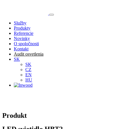
Služby
Produkty
Referencie
Novinky
O spoločnosti
Kontakt
Audit osvetlenia
SK
SK
CZ
EN
HU
Produkt
LED svietidlo HBT2