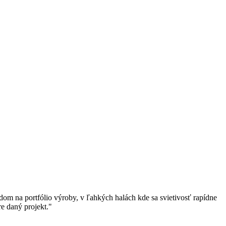
V
dom na portfólio výroby, v ľahkých halách kde sa svietivosť rapídne
"
re daný projekt."
b