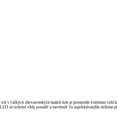
e ich v ťažkých zlievarenských halách kde je prostredie extrémne vzhľa
nLED sú ochotní vždy poradiť a navrhnúť čo najefektívnejšie riešenie p