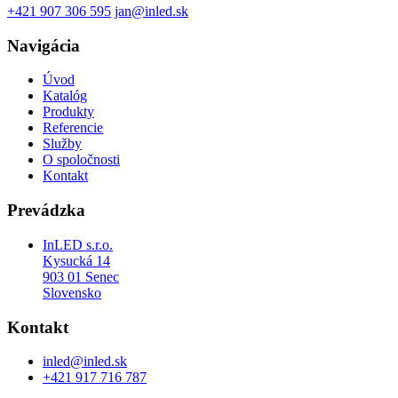
+421 907 306 595
jan@inled.sk
Navigácia
Úvod
Katalóg
Produkty
Referencie
Služby
O spoločnosti
Kontakt
Prevádzka
InLED s.r.o.
Kysucká 14
903 01 Senec
Slovensko
Kontakt
inled@inled.sk
+421 917 716 787