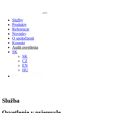
Služby
Produkty
Referencie
Novinky
O spoločnosti
Kontakt
Audit osvetlenia
SK
SK
CZ
EN
HU
Služba
Osvetlenie v priemysle