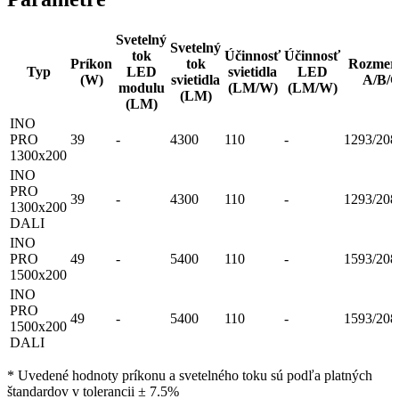
Svetelný
Svetelný
tok
Účinnosť
Účinnosť
Príkon
tok
Rozmer
Typ
LED
svietidla
LED
(W)
svietidla
A/B/
modulu
(LM/W)
(LM/W)
(LM)
(LM)
INO
PRO
39
-
4300
110
-
1293/208
1300x200
INO
PRO
39
-
4300
110
-
1293/208
1300x200
DALI
INO
PRO
49
-
5400
110
-
1593/208
1500x200
INO
PRO
49
-
5400
110
-
1593/208
1500x200
DALI
* Uvedené hodnoty príkonu a svetelného toku sú podľa platných
štandardov v tolerancii ± 7.5%