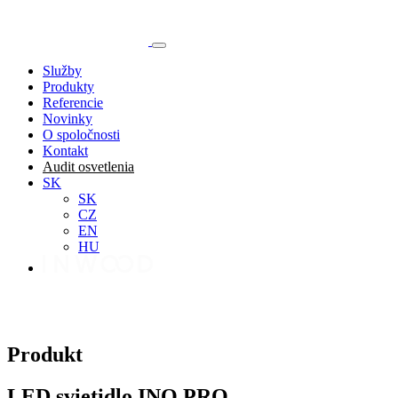
Služby
Produkty
Referencie
Novinky
O spoločnosti
Kontakt
Audit osvetlenia
SK
SK
CZ
EN
HU
Produkt
LED svietidlo INO PRO