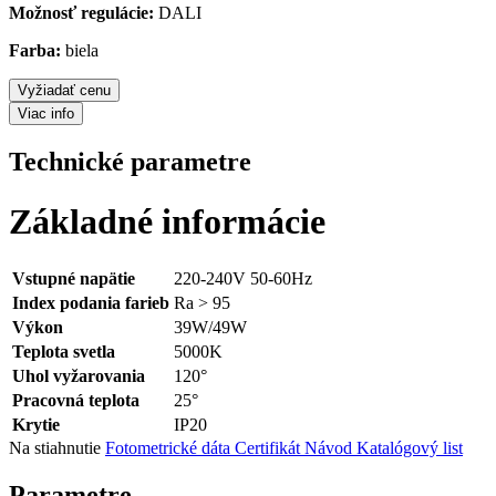
Možnosť regulácie:
DALI
Farba:
biela
Vyžiadať cenu
Viac info
Technické parametre
Základné informácie
Vstupné napätie
220-240V 50-60Hz
Index podania farieb
Ra > 95
Výkon
39W/49W
Teplota svetla
5000K
Uhol vyžarovania
120°
Pracovná teplota
25°
Krytie
IP20
Na stiahnutie
Fotometrické dáta
Certifikát
Návod
Katalógový list
Parametre