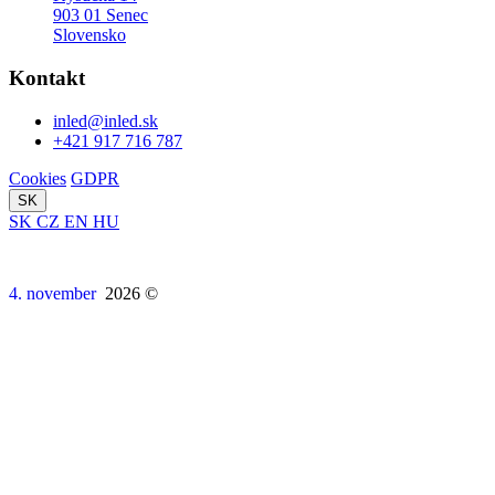
903 01 Senec
Slovensko
Kontakt
inled@inled.sk
+421 917 716 787
Cookies
GDPR
SK
SK
CZ
EN
HU
4. november
2026 ©