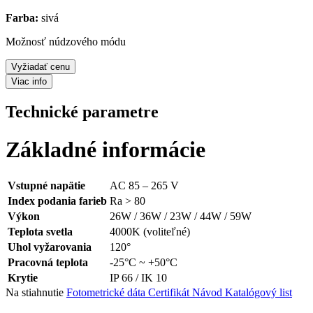
Farba:
sivá
Možnosť núdzového módu
Vyžiadať cenu
Viac info
Technické parametre
Základné informácie
Vstupné napätie
AC 85 – 265 V
Index podania farieb
Ra > 80
Výkon
26W / 36W / 23W / 44W / 59W
Teplota svetla
4000K (voliteľné)
Uhol vyžarovania
120°
Pracovná teplota
-25°C ~ +50°C
Krytie
IP 66 / IK 10
Na stiahnutie
Fotometrické dáta
Certifikát
Návod
Katalógový list