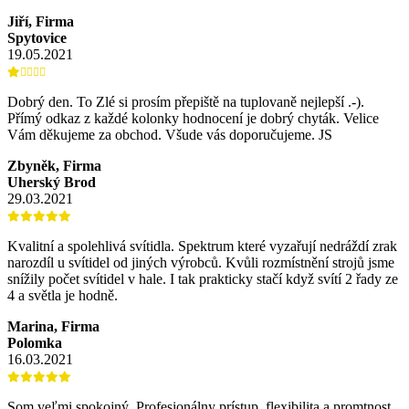
Jiří, Firma
Spytovice
19.05.2021
Dobrý den. To Zlé si prosím přepiště na tuplovaně nejlepší .-).
Přímý odkaz z každé kolonky hodnocení je dobrý chyták. Velice
Vám děkujeme za obchod. Všude vás doporučujeme. JS
Zbyněk, Firma
Uherský Brod
29.03.2021
Kvalitní a spolehlivá svítidla. Spektrum které vyzařují nedráždí zrak
narozdíl u svítidel od jiných výrobců. Kvůli rozmístnění strojů jsme
snížily počet svítidel v hale. I tak prakticky stačí když svítí 2 řady ze
4 a světla je hodně.
Marina, Firma
Polomka
16.03.2021
Som veľmi spokojný. Profesionálny prístup, flexibilita a promtnost