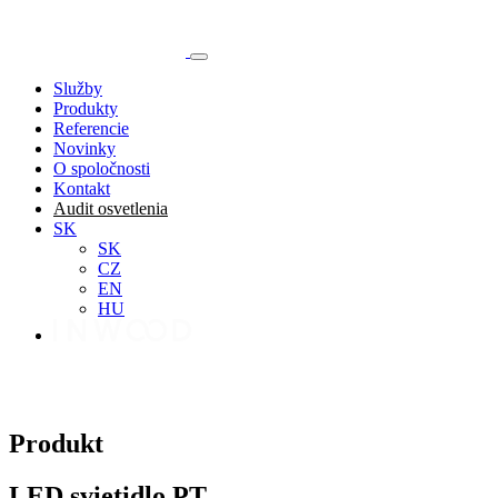
Služby
Produkty
Referencie
Novinky
O spoločnosti
Kontakt
Audit osvetlenia
SK
SK
CZ
EN
HU
Produkt
LED svietidlo PT