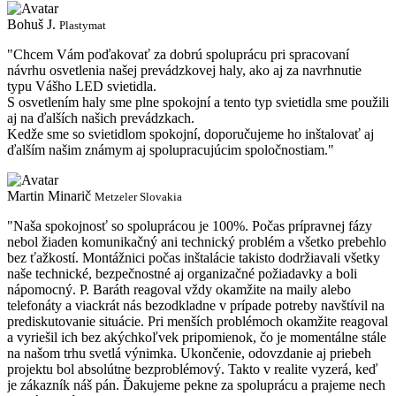
Bohuš J.
J
Plastymat
"Chcem Vám poďakovať za dobrú spoluprácu pri spracovaní
"
návrhu osvetlenia našej prevádzkovej haly, ako aj za navrhnutie
ú
typu Vášho LED svietidla.
v
S osvetlením haly sme plne spokojní a tento typ svietidla sme použili
k
aj na ďalších našich prevádzkach.
u
Kedže sme so svietidlom spokojní, doporučujeme ho inštalovať aj
ďalším našim známym aj spolupracujúcim spoločnostiam."
Martin Minarič
Metzeler Slovakia
a
"Naša spokojnosť so spoluprácou je 100%. Počas prípravnej fázy
nebol žiaden komunikačný ani technický problém a všetko prebehlo
bez ťažkostí. Montážnici počas inštalácie takisto dodržiavali všetky
naše technické, bezpečnostné aj organizačné požiadavky a boli
nápomocný. P. Baráth reagoval vždy okamžite na maily alebo
telefonáty a viackrát nás bezodkladne v prípade potreby navštívil na
prediskutovanie situácie. Pri menších problémoch okamžite reagoval
a vyriešil ich bez akýchkoľvek pripomienok, čo je momentálne stále
na našom trhu svetlá výnimka. Ukončenie, odovzdanie aj priebeh
projektu bol absolútne bezproblémový. Takto v realite vyzerá, keď
je zákazník náš pán. Ďakujeme pekne za spoluprácu a prajeme nech