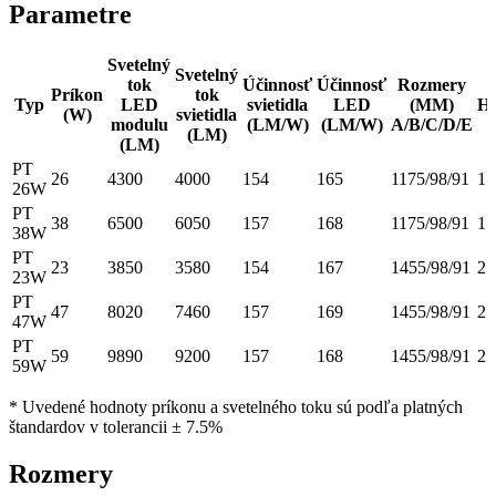
Parametre
Svetelný
Svetelný
tok
Účinnosť
Účinnosť
Rozmery
Príkon
tok
Typ
LED
svietidla
LED
(MM)
H
(W)
svietidla
modulu
(LM/W)
(LM/W)
A/B/C/D/E
(LM)
(LM)
PT
26
4300
4000
154
165
1175/98/91
1.
26W
PT
38
6500
6050
157
168
1175/98/91
1.
38W
PT
23
3850
3580
154
167
1455/98/91
2.
23W
PT
47
8020
7460
157
169
1455/98/91
2.
47W
PT
59
9890
9200
157
168
1455/98/91
2.
59W
* Uvedené hodnoty príkonu a svetelného toku sú podľa platných
štandardov v tolerancii ± 7.5%
Rozmery