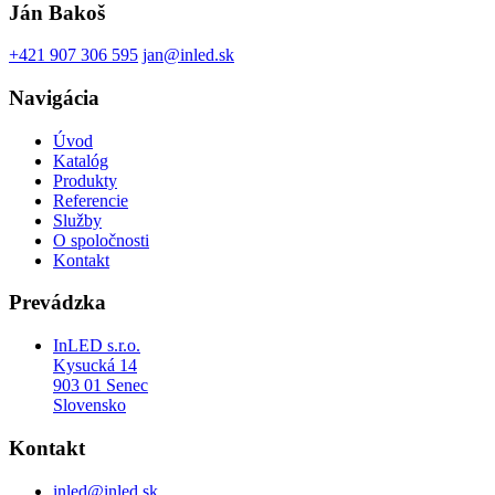
Ján Bakoš
+421 907 306 595
jan@inled.sk
Navigácia
Úvod
Katalóg
Produkty
Referencie
Služby
O spoločnosti
Kontakt
Prevádzka
InLED s.r.o.
Kysucká 14
903 01 Senec
Slovensko
Kontakt
inled@inled.sk