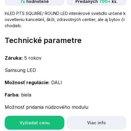
7x
hodnotené
Predaných
700+
ks.
InLED PTS SQUARE/ ROUND LED interiérové svietidlo určené k
osvetleniu kancelárií, škôl, zdravotných centier, ale aj bytov či
chodieb.
Technické parametre
Záruka:
5 rokov
Samsung LED
Možnosť regulácie:
DALI
Farba:
biela
Možnosť pridania núdzového modulu
Vyžiadať cenu
Viac info