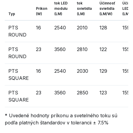
tok LED
tok
Účinnosť
Účinn
Príkon
modulu
svietidla
svietidla
LED
Typ
(W)
(LM)
(LM)
(LM/W)
(LM/
PTS
16
2540
2010
128
159
ROUND
PTS
23
3560
2810
122
155
ROUND
PTS
16
2540
2030
129
159
SQUARE
PTS
23
3560
2850
123
155
SQUARE
* Uvedené hodnoty príkonu a svetelného toku sú
podľa platných štandardov v tolerancii ± 7.5%