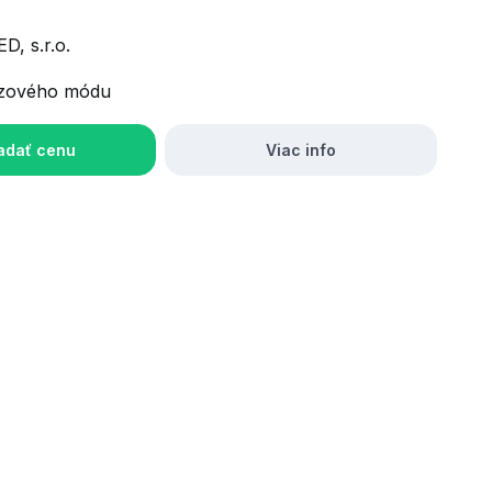
D, s.r.o.
zového módu
adať cenu
Viac info