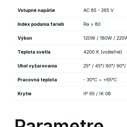
Vstupné napätie
AC 85 - 265 V
Index podania farieb
Ra > 80
Výkon
120W / 180W / 220
Teplota svetla
4200 K (voliteľné)
Uhol vyžarovania
25° / 45°/ 60°/ 90°/
Pracovná teplota
- 30°C ~ +65°C
Krytie
IP 65 / IK 08
Parametre