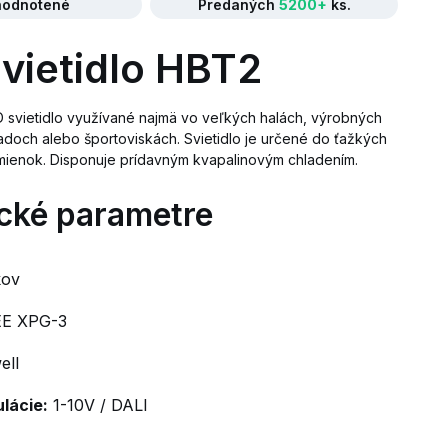
odnotené
Predaných
5200+
ks.
vietidlo HBT2
 svietidlo využívané najmä vo veľkých halách, výrobných
ladoch alebo športoviskách. Svietidlo je určené do ťažkých
mienok. Disponuje prídavným kvapalinovým chladením.
cké parametre
kov
E XPG-3
ll
lácie:
1-10V / DALI