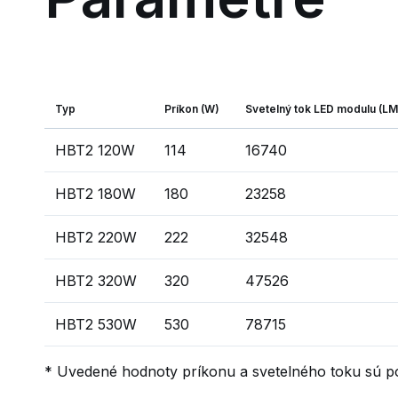
Typ
Príkon (W)
Svetelný tok LED modulu (LM
HBT2 120W
114
16740
HBT2 180W
180
23258
HBT2 220W
222
32548
HBT2 320W
320
47526
HBT2 530W
530
78715
* Uvedené hodnoty príkonu a svetelného toku sú po