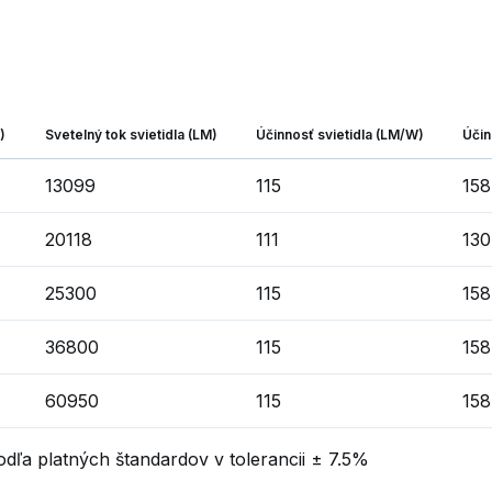
)
Svetelný tok svietidla (LM)
Účinnosť svietidla (LM/W)
Účin
13099
115
158
20118
111
130
25300
115
158
36800
115
158
60950
115
158
dľa platných štandardov v tolerancii ± 7.5%