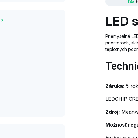
13x
h
LED s
Priemyselné LED
priestoroch, sk
teplotných pod
Techni
Záruka:
5 ro
LEDCHIP CRE
Zdroj:
Meanwe
Možnosť regu
Farba:
čierna