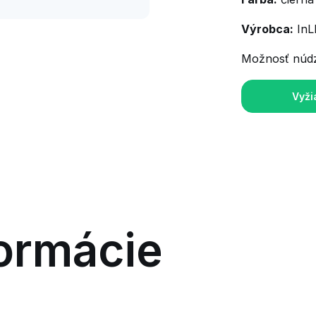
Výrobca:
InLE
Možnosť núd
Vyži
ormácie