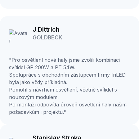
J.Dittrich
GOLDBECK
"Pro osvětlení nové haly jsme zvolili kombinaci
svítidel GP 200W a PT 54W.
Spolupráce s obchodním zástupcem firmy InLED
byla jako vždy příkladná.
Pomohl s návrhem osvětlení, včetně svítidel s
nouzovým modulem.
Po montáži odpovídá úroveň osvětlení haly našim
požadavkům i projektu."
Stanislav Stroka