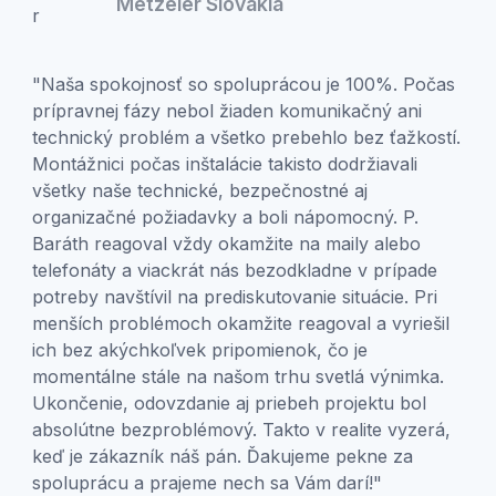
Metzeler Slovakia
"Naša spokojnosť so spoluprácou je 100%. Počas
prípravnej fázy nebol žiaden komunikačný ani
technický problém a všetko prebehlo bez ťažkostí.
Montážnici počas inštalácie takisto dodržiavali
všetky naše technické, bezpečnostné aj
organizačné požiadavky a boli nápomocný. P.
Baráth reagoval vždy okamžite na maily alebo
telefonáty a viackrát nás bezodkladne v prípade
potreby navštívil na prediskutovanie situácie. Pri
menších problémoch okamžite reagoval a vyriešil
ich bez akýchkoľvek pripomienok, čo je
momentálne stále na našom trhu svetlá výnimka.
Ukončenie, odovzdanie aj priebeh projektu bol
absolútne bezproblémový. Takto v realite vyzerá,
keď je zákazník náš pán. Ďakujeme pekne za
spoluprácu a prajeme nech sa Vám darí!"