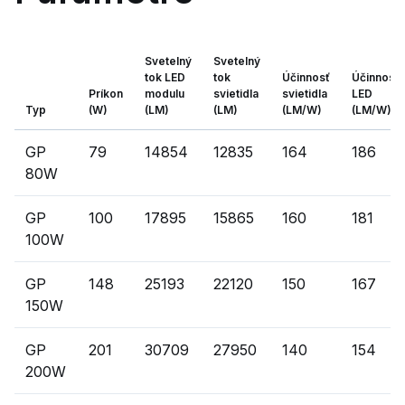
Svetelný
Svetelný
tok LED
tok
Účinnosť
Účinnosť
Príkon
modulu
svietidla
svietidla
LED
Typ
(W)
(LM)
(LM)
(LM/W)
(LM/W)
GP
79
14854
12835
164
186
80W
GP
100
17895
15865
160
181
100W
GP
148
25193
22120
150
167
150W
GP
201
30709
27950
140
154
200W