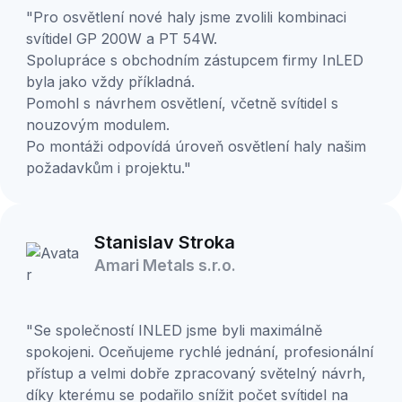
"Pro osvětlení nové haly jsme zvolili kombinaci
svítidel GP 200W a PT 54W.
Spolupráce s obchodním zástupcem firmy InLED
byla jako vždy příkladná.
Pomohl s návrhem osvětlení, včetně svítidel s
nouzovým modulem.
Po montáži odpovídá úroveň osvětlení haly našim
požadavkům i projektu."
Stanislav Stroka
Amari Metals s.r.o.
"Se společností INLED jsme byli maximálně
spokojeni. Oceňujeme rychlé jednání, profesionální
přístup a velmi dobře zpracovaný světelný návrh,
díky kterému se podařilo snížit počet svítidel na