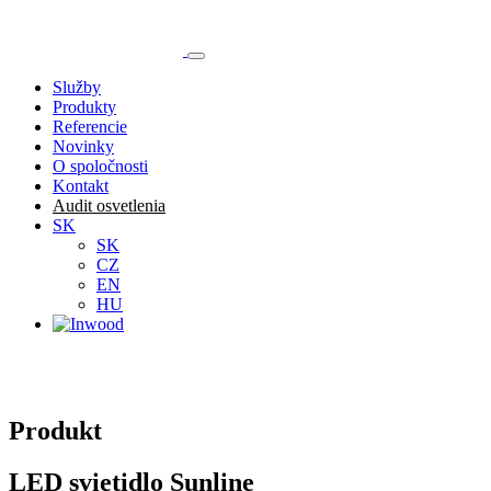
Služby
Produkty
Referencie
Novinky
O spoločnosti
Kontakt
Audit osvetlenia
SK
SK
CZ
EN
HU
Produkt
LED svietidlo Sunline