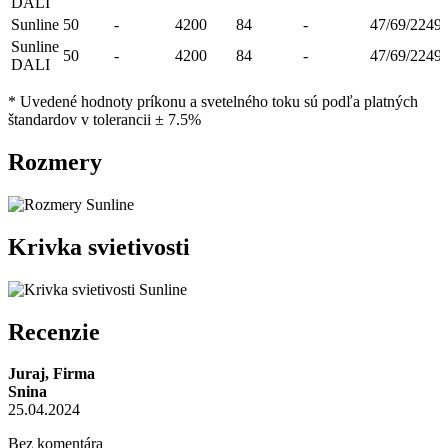
DALI
Sunline
50
-
4200
84
-
47/69/2249
Sunline
50
-
4200
84
-
47/69/2249
DALI
* Uvedené hodnoty príkonu a svetelného toku sú podľa platných
štandardov v tolerancii ± 7.5%
Rozmery
Krivka svietivosti
Recenzie
Juraj, Firma
Snina
25.04.2024
Bez komentára