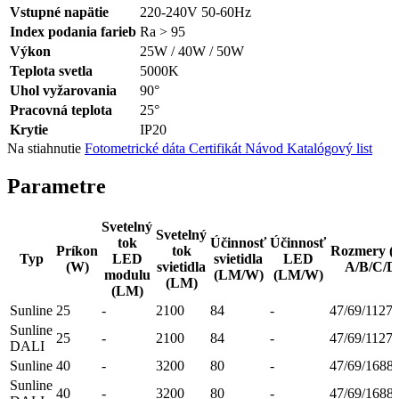
Vstupné napätie
220-240V 50-60Hz
Index podania farieb
Ra > 95
Výkon
25W / 40W / 50W
Teplota svetla
5000K
Uhol vyžarovania
90°
Pracovná teplota
25°
Krytie
IP20
Na stiahnutie
Fotometrické dáta
Certifikát
Návod
Katalógový list
Parametre
Svetelný
Svetelný
tok
Účinnosť
Účinnosť
Príkon
tok
Rozmery 
Typ
LED
svietidla
LED
(W)
svietidla
A/B/C/D
modulu
(LM/W)
(LM/W)
(LM)
(LM)
Sunline
25
-
2100
84
-
47/69/1127
Sunline
25
-
2100
84
-
47/69/1127
DALI
Sunline
40
-
3200
80
-
47/69/1688
Sunline
40
-
3200
80
-
47/69/1688