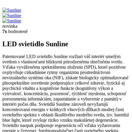
novinka
7x
hodnotené
LED svietidlo Sunline
Patentované LED svietidlo Sunline rozžiari váš interiér umelým
svetlom s vlastnosťami blízkymi prirodzenému slnečnému svetlu.
Vďaka vyváženému spektrálnemu zloženiu (SPD), ktoré pozitívne
ovplyvňuje cirkadiánne rytmy organizmu prostredníctvom
nevizuálneho systému oka (NIF), získate biologicky optimalizované
plnospektrálne osvetlenie podporujúce celkové zdravie, fyzickú aj
psychickú vitalitu a kognitívne funkcie (kognitívny výkon a
vytrvalosť, koncentráciu, pozornosť, rýchlosť myslenia, schopnosť
porozumenia informáciám, zapamätanie a vybavenie z pamäti) v
interiéri počas dňa. Svietidlá Sunline zároveň nevyžarujú
koncentrovanú energiu v krátkych vlnových dĺžkach modrej časti
svetelného spektra v oblasti škodlivého modrého svetla, tzv. harmful
blue light, ktoré zvyšuje riziko vzniku makulárnej degenerácie.
Svietidlo naopak podporuje regeneráciu očí vďaka vyžarovaniu
energie v červenej, fotobiomodulačnej časti svetelného spektra,