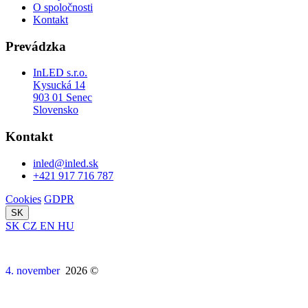
O spoločnosti
Kontakt
Prevádzka
InLED s.r.o.
Kysucká 14
903 01 Senec
Slovensko
Kontakt
inled@inled.sk
+421 917 716 787
Cookies
GDPR
SK
SK
CZ
EN
HU
4. november
2026 ©